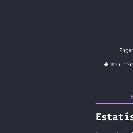
Enge
🧠 Meu cé
Estatí