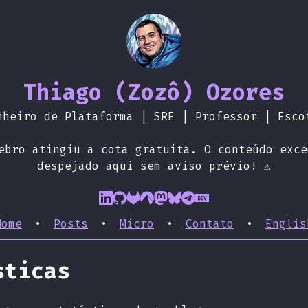
Thiago (Zozô) Ozores
nheiro de Plataforma | SRE | Professor | Esco
rebro atingiu a cota gratuita. O conteúdo exce
despejado aqui sem aviso prévio! ⚠️
Home
•
Posts
•
Micro
•
Contato
•
Englis
sticas