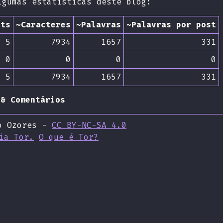
lgumas estatísticas deste blog:
sts
~Caracteres
~Palavras
~Palavras por post
5
7934
1657
331
0
0
0
0
5
7934
1657
331
 & Comentários
o Ozores -
CC BY-NC-SA 4.0
ia Tor.
O que é Tor?