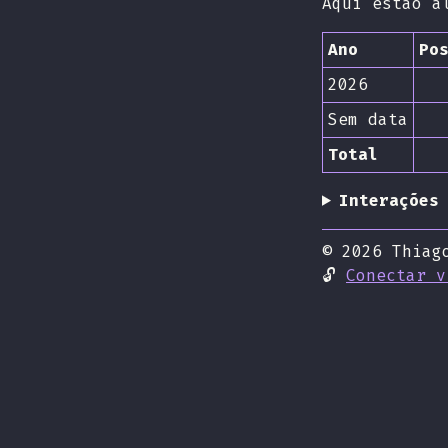
Aqui estão a
Ano
Po
2026
Sem data
Total
Interações
© 2026 Thiag
🔓
Conectar v